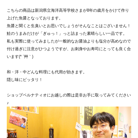
こちらの商品は新潟県立海洋高等学校さまが8年の歳月をかけて作り
上げた魚醤となっております。
魚醤と聞くと生臭いとお思いでしょうがそんなことはございません！
鮭のうまみだけが「ぎゅっ！」っと詰まった素晴らしい一品です。
私も実際に使ってみましたが一般的なお醤油よりも塩分が高めなので
付け過ぎに注意がひつようですが、お刺身やお寿司にとっても良く合
います(* ´艸｀)
和・洋・中どんな料理にも代用が効きます。
隠し味にピッタリ！
ショップベルナティオにお越しの際は是非お手に取ってみてください
♪