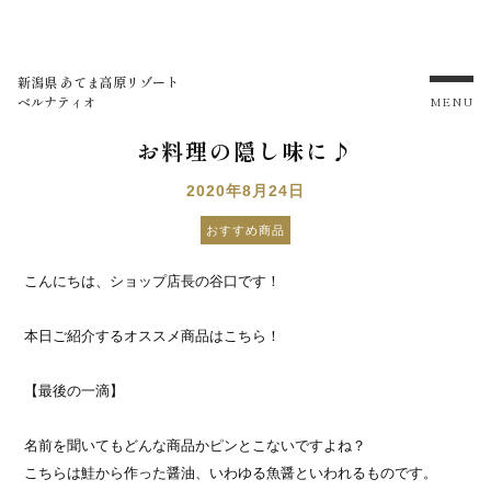
新潟県 あてま高原リゾート
ベルナティオ
MENU
お料理の隠し味に♪
2020年8月24日
おすすめ商品
こんにちは、ショップ店長の谷口です！
本日ご紹介するオススメ商品はこちら！
【最後の一滴】
名前を聞いてもどんな商品かピンとこないですよね？
こちらは鮭から作った醤油、いわゆる魚醤といわれるものです。