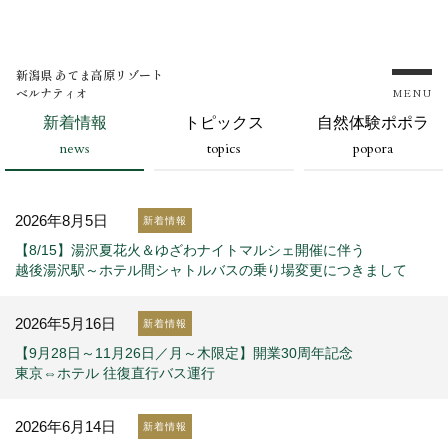
新潟県 あてま高原リゾート
ベルナティオ
MENU
新着情報
トピックス
自然体験ポポラ
news
topics
popora
2026年8月5日
新着情報
【8/15】湯沢夏花火＆ゆざわナイトマルシェ開催に伴う
越後湯沢駅～ホテル間シャトルバスの乗り場変更につきまして
2026年5月16日
新着情報
【9月28日～11月26日／月～木限定】開業30周年記念
東京⇔ホテル 往復直行バス運行
2026年6月14日
新着情報