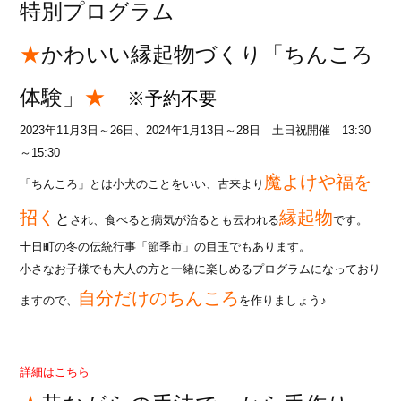
特別プログラム
★
かわいい縁起物づくり「ちんころ
体験」
★
※予約不要
2023年11月3日～26日、2024年1月13日～28日 土日祝開催 13:30
～15:30
魔よけや福を
「ちんころ」とは小犬のことをいい、古来より
招く
縁起物
と
され、食べると病気が治るとも云われる
です。
十日町の冬の伝統行事「節季市」の目玉でもあります。
小さなお子様でも大人の方と一緒に楽しめるプログラムになっており
自分だけのちんころ
ますので、
を作りましょう♪
詳細はこちら