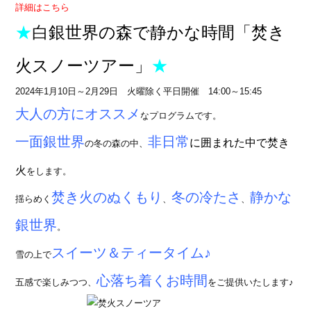
詳細はこちら
★
白
銀世界の森で静かな時間
「焚き
火スノーツアー」
★
2024年1月10日～2月29日 火曜除く平日開催 14:00～15:45
大人の方にオススメ
なプログラムです。
一面銀世界
非日常
に囲まれた中で焚き
の冬の森の中、
火
をします。
焚き火のぬくもり
冬の冷たさ
静かな
揺らめく
、
、
銀世界
。
スイーツ＆ティータイム♪
雪の上で
心落ち着くお時間
五感で楽しみつつ、
をご提供いたします♪