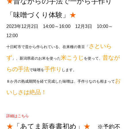
★
昔ながらの手法で一から手作り
「味噌づくり体験」
★
2023年12月2日 14:00～16:00
12月3日 10:00～
12:00
さといら
十日町市で昔から作られている、在来種の青豆「
ず
米こうじ
昔なが
」、新潟県産のお米を使った
を使って、
らの手法
手作り
で味噌を
します。
お
８か月の熟成期間を経て完成した味噌は、手作りなのも相まって
いしさは絶品！
詳細はこちら
★
「あてま新春書初め」
★
※予約不