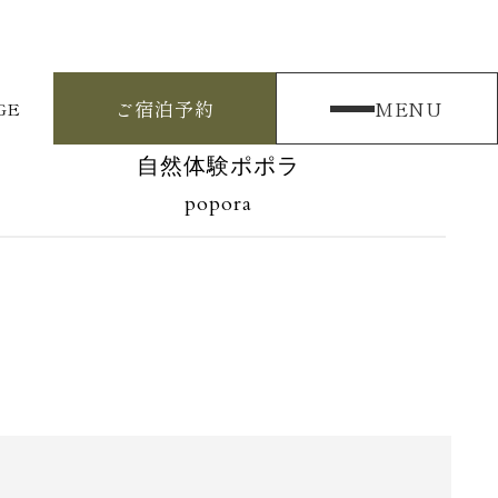
ご宿泊予約
MENU
GE
自然体験ポポラ
popora