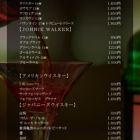
タリスカー
1,430円
10年
ボウモア
1,650円
12年
ラフロイグ
1,650円
10年
マッカラン
2,420円
12年
バランタイン
トリビュートリリース
1,980円
17年
【JOHNIE WALKER】
ブラックラベル
990円
12年
ダブルブラック
1100円
グリーンラベル
1210円
15年
ゴールドラベル
1320円
アルティメイト
1,650円
１８年
ブルーラベル
3,300円
【アメリカンウイスキー】
I.W.ハーパー
880円
メーカーズマーク
880円
ウッドフォードリザーブ
1,100円
フォアローゼス プラチナ
1,650円
【ジャパニーズウイスキー】
山桜
880円
フロム・ザ・バレル
1,210円
ザ ニッカ テーラード
1,980円
新潟亀田ニューポット ピーテッド
1,540円
響
2,090円
白州
1,980円