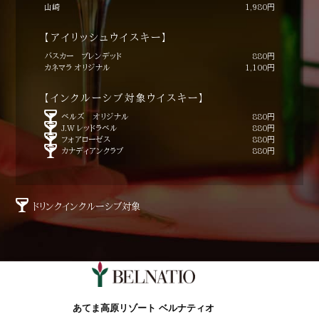
山崎
1,980円
【アイリッシュウイスキー】
バスカー ブレンデッド
880円
カネマラ オリジナル
1,100円
【インクルーシブ対象ウイスキー】
ベルズ オリジナル
880円
J.W レッドラベル
880円
フォアローゼス
880円
カナディアンクラブ
880円
ドリンクインクルーシブ対象
あてま高原リゾート ベルナティオ