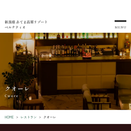
新潟県 あてま高原リゾート
ベルナティオ
MENU
クオーレ
Cuore
HOME
レストラン
クオーレ