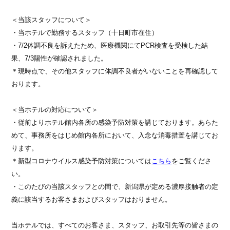
＜当該スタッフについて＞
・当ホテルで勤務するスタッフ（十日町市在住）
・7/2体調不良を訴えたため、医療機関にてPCR検査を受検した結
果、7/3陽性が確認されました。
＊現時点で、その他スタッフに体調不良者がいないことを再確認して
おります。
＜当ホテルの対応について＞
・従前よりホテル館内各所の感染予防対策を講じております。あらた
めて、事務所をはじめ館内各所において、入念な消毒措置を講じてお
ります。
＊新型コロナウイルス感染予防対策については
こちら
をご覧くださ
い。
・このたびの当該スタッフとの間で、新潟県が定める濃厚接触者の定
義に該当するお客さまおよびスタッフはおりません。
当ホテルでは、すべてのお客さま、スタッフ、お取引先等の皆さまの