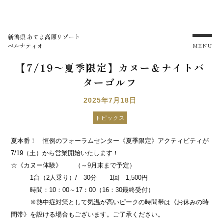
新潟県 あてま高原リゾート
ベルナティオ
MENU
【7/19〜夏季限定】カヌー＆ナイトパ
ターゴルフ
2025年7月18日
トピックス
夏本番！ 恒例のフォーラムセンター《夏季限定》アクティビティが
7/19（土）から営業開始いたします！
☆《カヌー体験》 （～9月末まで予定）
1台（2人乗り）/ 30分 1回 1,500円
時間：10：00～17：00（16：30最終受付）
※熱中症対策として気温が高いピークの時間帯は
《お休みの時
間帯》を設ける場合もございます。
ご了承ください。