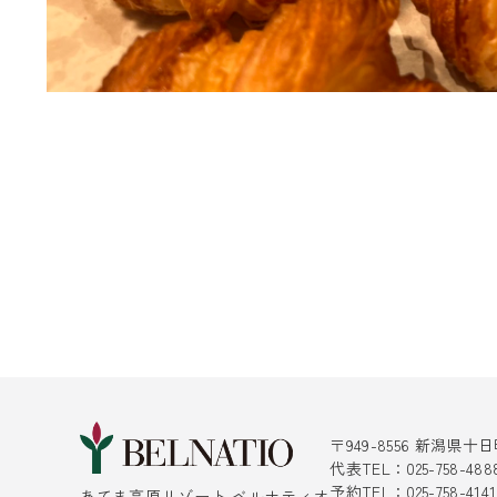
〒949-8556 新潟県
代表TEL：025-758-488
予約TEL：025-758-4
あてま高原リゾート ベルナティオ