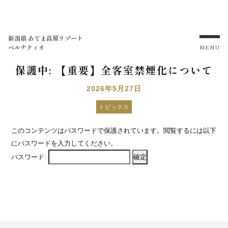
新潟県 あてま高原リゾート
ベルナティオ
MENU
保護中: 【重要】全客室禁煙化について
2026年5月27日
トピックス
このコンテンツはパスワードで保護されています。閲覧するには以下
にパスワードを入力してください。
パスワード: