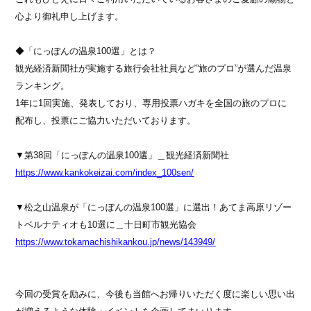
心より御礼申し上げます。
◆「にっぽんの温泉100選」とは？
観光経済新聞社が実施する旅行会社社員など”旅のプロ”が選んだ温泉
ランキング。
1年に1回実施、発表しており、専用投票ハガキを全国の旅のプロに
配布し、投票にご協力いただいております。
▼第38回「にっぽんの温泉100選」＿観光経済新聞社
https://www.kankokeizai.com/index_100sen/
▼松之山温泉が「にっぽんの温泉100選」に選出！あてま高原リゾー
トベルナティオも10選に＿十日町市観光協会
https://www.tokamachishikankou.jp/news/143949/
今回の受賞を励みに、今後も当館へお帰りいただく度に楽しい思い出