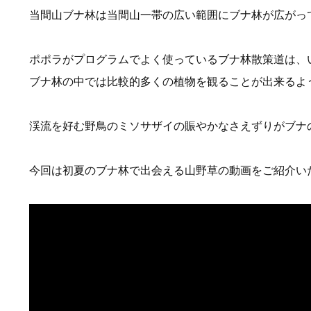
当間山ブナ林は当間山一帯の広い範囲にブナ林が広がっ
ポポラがプログラムでよく使っているブナ林散策道は、
ブナ林の中では比較的多くの植物を観ることが出来るよ
渓流を好む野鳥のミソサザイの賑やかなさえずりがブナ
今回は初夏のブナ林で出会える山野草の動画をご紹介い