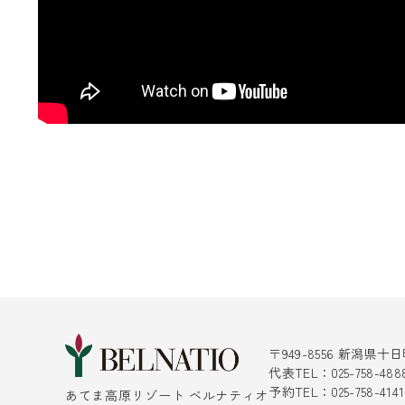
〒949-8556 新潟県
代表TEL：025-758-488
予約TEL：025-758-4
あてま高原リゾート ベルナティオ