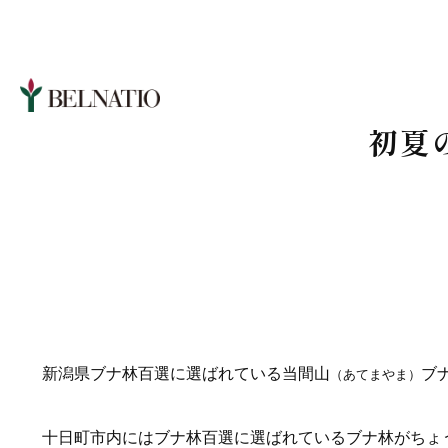
初夏
新潟県ブナ林百選に選ばれている当間山
ブ
（あてまやま）
十日町市内にはブナ林百選に選ばれているブナ林がちょ