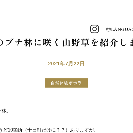
LANGUA
のブナ林に咲く山野草を紹介し
2021年7月22日
自然体験ポポラ
ナ林。
うど10箇所（十日町だけに？？）ありますが、