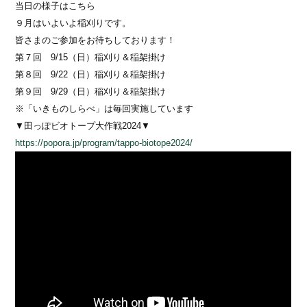
当日の様子はこちら
９月はいよいよ稲刈りです。
皆さまのご参加をお待ちしております！
第７回 9/15（日）稲刈り＆稲架掛け
第８回 9/22（日）稲刈り＆稲架掛け
第９回 9/29（日）稲刈り＆稲架掛け
※「いきものしらべ」は毎回実施しています
▼田っぽビオトープ大作戦2024▼
https://popora.jp/program/tappo-biotope2024/