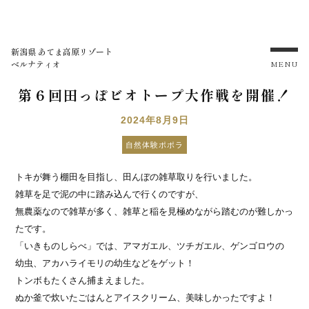
新潟県 あてま高原リゾート
ベルナティオ
MENU
第６回田っぽビオトープ大作戦を開催！
2024年8月9日
自然体験ポポラ
トキが舞う棚田を目指し、田んぼの雑草取りを行いました。
雑草を足で泥の中に踏み込んで行くのですが、
無農薬なので雑草が多く、雑草と稲を見極めながら踏むのが難しかっ
たです。
「いきものしらべ」では、アマガエル、ツチガエル、ゲンゴロウの
幼虫、アカハライモリの幼生などをゲット！
トンボもたくさん捕まえました。
ぬか釜で炊いたごはんとアイスクリーム、美味しかったですよ！