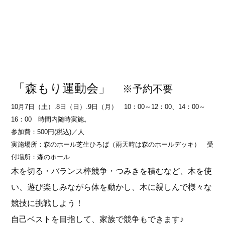
「森もり運動会」
※予約不要
­
10月7日（土）.8日（日）.9
日（月） 10：00～12：00、14：00～
16：00 時間内随時実施。
参加費：500円(税込)／人
実施場所：森のホール芝生ひろば（雨天時は森のホールデッキ） 受
付場所：森のホール
木を切る・バランス棒競争・つみきを積むなど、木を使
い、遊び楽しみながら体を動かし、木に親しんで様々な
競技に
挑戦しよう！
自己ベストを目指して、家族で競争もできます♪