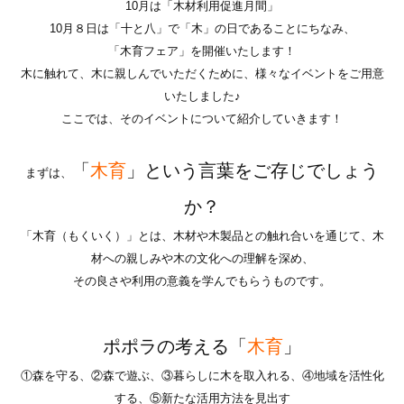
10月は「木材利用促進月間」
10月８日は「十と八」で「木」の日であることにちなみ、
「木育フェア」を開催いたします！
木に触れて、木に親しんでいただくために、様々なイベントをご用意
いたしました♪
ここでは、そのイベントについて紹介していきます！
「
木育
」という言葉をご存じでしょう
まずは、­
か？
「木育（もくいく）」とは、木材や木製品との触れ合いを通じて、木
材への親しみや木の文化への理解を深め、
その良さや利用の意義を学んでもらうものです。
ポポラの考える「
木育
」
①森を守る、②森で遊ぶ、③暮らしに木を取入れる、④地域を活性化
する、⑤新たな活用方法を見出す