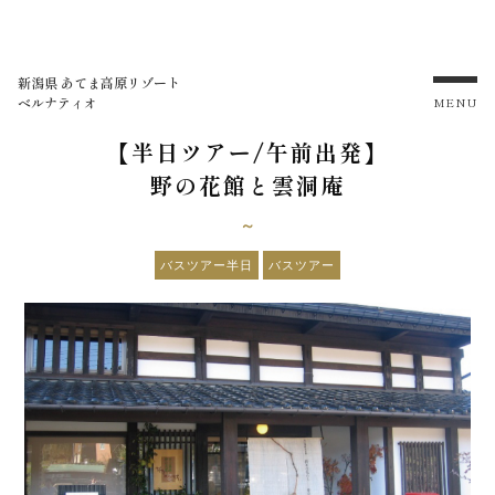
新潟県 あてま高原リゾート
ベルナティオ
MENU
【半日ツアー/午前出発】
野の花館と雲洞庵
～
バスツアー半日
バスツアー