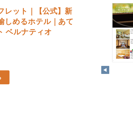
フレット｜【公式】新
を愉しめるホテル｜あて
ト ベルナティオ
4
る