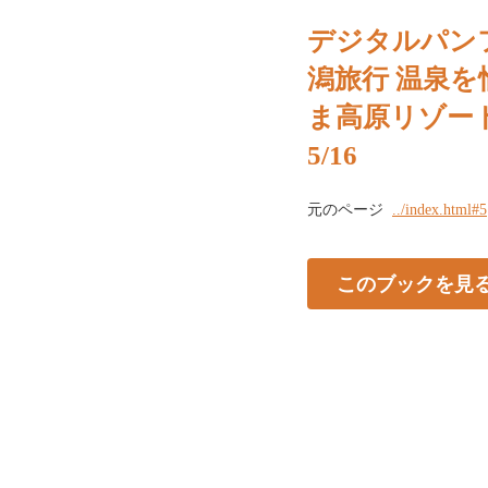
デジタルパン
潟旅行 温泉
ま高原リゾー
5/16
元のページ
../index.html#5
このブックを見