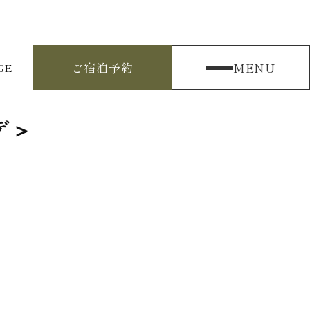
ご宿泊予約
MENU
GE
】
デ＞