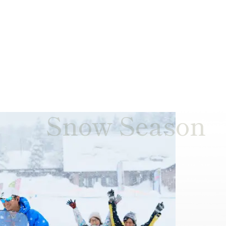
ィ
Snow Season